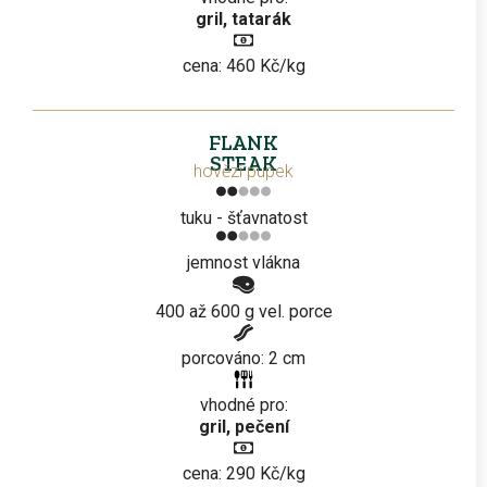
gril, tatarák
cena: 460 Kč/kg
FLANK
STEAK
hovězí pupek
tuku - šťavnatost
jemnost vlákna
400 až 600 g vel. porce
porcováno: 2 cm
vhodné pro:
gril, pečení
cena: 290 Kč/kg