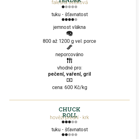
TENDER
falešná svíčková
tuku - šťavnatost
jemnost vlákna
800 až 1200 g vel. porce
neporcováno
vhodné pro:
pečení, vaření, gril
cena: 600 Kč/kg
CHUCK
ROLL
hovězí přední - krk
tuku - šťavnatost