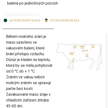
balená po jednotlivých porcích
MOKRÉ ZRÁNÍ MASA
SUCHÉ ZRÁNÍ MASA
Během mokrého zrání je
maso uzavřeno ve
vakuovém balení, které
brání přístupu vzduchu.
Důraz je kladen na teplotu,
která by se měla pohybovat
od 0 °C do + 1 °C.
Zráním ve vakuu neboli
mokrým zráním se upravují
partie bez kosti.
Zavakuované maso zraje v
chladícím zařízení zhruba
45-60 dní.