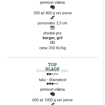
jemnost vlákna
300 až 400 g vel. porce
porcováno: 2,5 cm
vhodné pro:
burger, gril
cena: 350 Kč/kg
TOP
BLADE
hovězí přední - plec
tuku - šťavnatost
jemnost vlákna
600 až 1000 g vel. porce