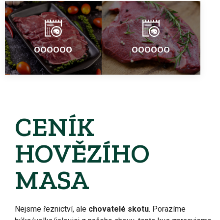
000000
000000
CENÍK
HOVĚZÍHO
MASA
Nejsme řeznictví, ale
chovatelé skotu
. Porazíme