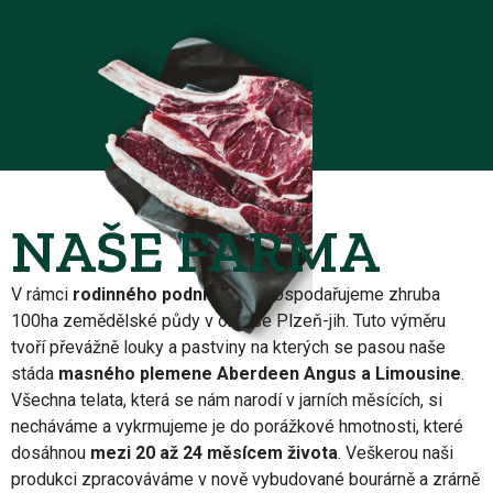
NAŠE FARMA
V rámci
rodinného podnikání
obhospodařujeme zhruba
100ha zemědělské půdy v okrese Plzeň-jih. Tuto výměru
tvoří převážně louky a pastviny na kterých se pasou naše
stáda
masného plemene Aberdeen Angus a Limousine
.
Všechna telata, která se nám narodí v jarních měsících, si
necháváme a vykrmujeme je do porážkové hmotnosti, které
dosáhnou
mezi 20 až 24 měsícem života
. Veškerou naši
produkci zpracováváme v nově vybudované bourárně a zrárně