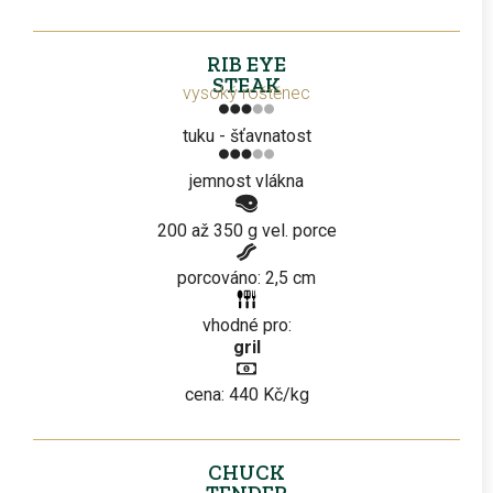
RIB EYE
STEAK
vysoký roštěnec
tuku - šťavnatost
jemnost vlákna
200 až 350 g vel. porce
porcováno: 2,5 cm
vhodné pro:
gril
cena: 440 Kč/kg
CHUCK