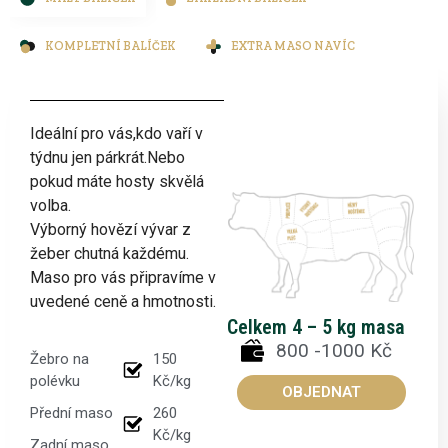
KOMPLETNÍ BALÍČEK
EXTRA MASO NAVÍC
Ideální pro vás,kdo vaří v
týdnu jen párkrát.Nebo
pokud máte hosty skvělá
volba.
Výborný hovězí vývar z
žeber chutná každému.
Maso pro vás připravíme v
uvedené ceně a hmotnosti.
Celkem 4 – 5 kg masa
800 -1000 Kč
Žebro na
150
polévku
Kč/kg
OBJEDNAT
Přední maso
260
Kč/kg
Zadní maso