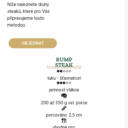
Níže naleznete druhy
steaků, které pro Vás
připravujeme touto
metodou.
OBJEDNAT
RUMP
STEAK
hovězí zadní kýta
tuku - šťavnatost
jemnost vlákna
200 až 350 g vel. porce
porcováno: 2,5 cm
vhodné pro: