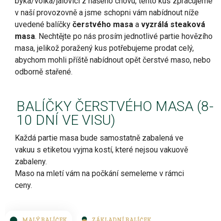
býka/volka/jalovici z našeho chovu, tento kus zpracujeme
v naší provozovně a jsme schopni vám nabídnout níže
uvedené balíčky
čerstvého masa
a
vyzrálá steaková
masa
. Nechtějte po nás prosím jednotlivé partie hovězího
masa, jelikož poražený kus potřebujeme prodat celý,
abychom mohli příště nabídnout opět čerstvé maso, nebo
odborně stařené.
BALÍČKY ČERSTVÉHO MASA (8-
10 DNÍ VE VISU)
Každá partie masa bude samostatně zabalená ve
vakuu s etiketou vyjma kostí, které nejsou vakuově
zabaleny.
Maso na mletí vám na počkání semeleme v rámci
ceny.
MALÝ BALÍČEK
ZÁKLADNÍ BALÍČEK