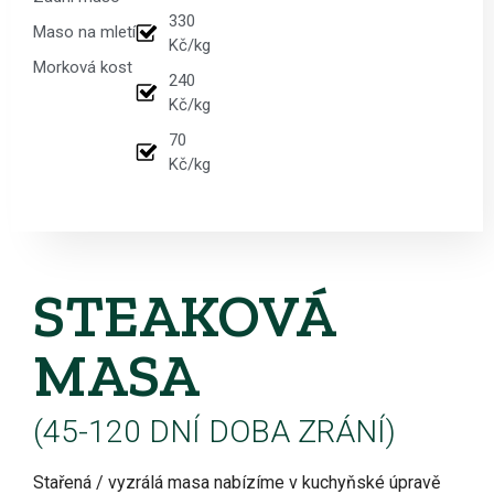
330
Maso na mletí
Kč/kg
Morková kost
240
Kč/kg
70
Kč/kg
STEAKOVÁ
MASA
(45-120 DNÍ DOBA ZRÁNÍ)
Stařená / vyzrálá masa nabízíme v kuchyňské úpravě