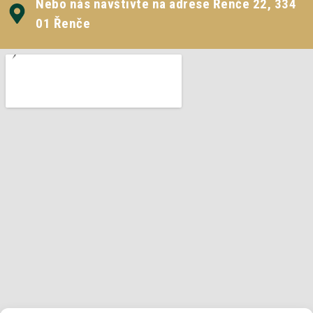
Nebo nás navštivte na adrese Řenče 22, 334
01 Řenče